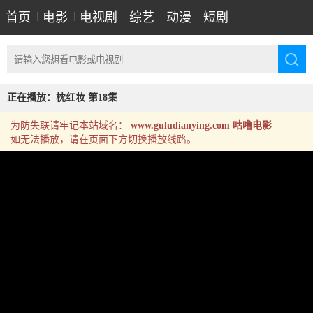
首页
|
电影
|
电视剧
|
综艺
|
动漫
|
短剧
正在播放：枕红妆 第18集
为防失联请牢记本站域名：
www.guludianying.com 咕噜电影
如无法播放，请在页面下方切换播放线路。