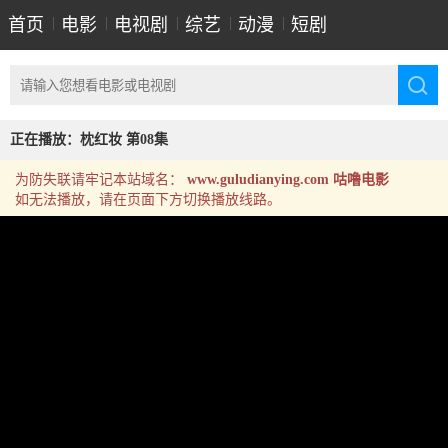
首页
|
电影
|
电视剧
|
综艺
|
动漫
|
短剧
正在播放：枕红妆 第08集
为防失联请牢记本站域名：
www.guludianying.com 咕噜电影
如无法播放，请在页面下方切换播放线路。