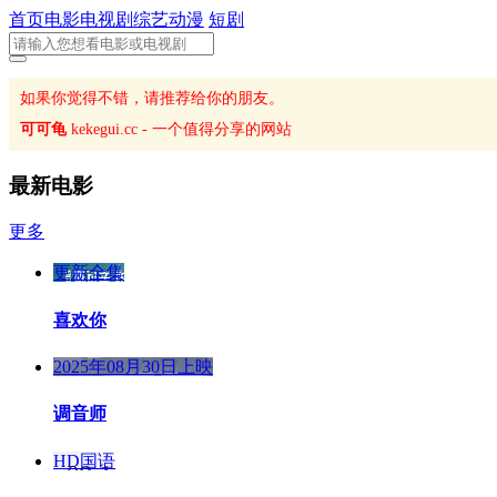
首页
电影
电视剧
综艺
动漫
短剧
如果你觉得不错，请推荐给你的朋友。
可可龟
kekegui.cc - 一个值得分享的网站
最新电影
更多
更新全集
喜欢你
2025年08月30日上映
调音师
HD国语