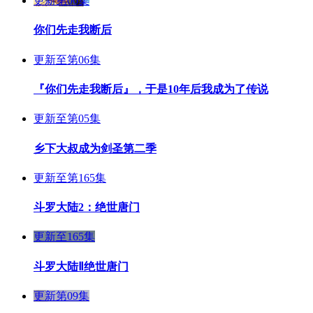
更新第06集
你们先走我断后
更新至第06集
『你们先走我断后』，于是10年后我成为了传说
更新至第05集
乡下大叔成为剑圣第二季
更新至第165集
斗罗大陆2：绝世唐门
更新至165集
斗罗大陆Ⅱ绝世唐门
更新第09集