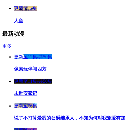
更新第12集
人鱼
最新动漫
更多
更新至12集/共50集
像素玩伴闯四方
更新至11集/共50集
末世安家记
更新至06集
说了不打算爱我的公爵继承人，不知为何对我宠爱有加