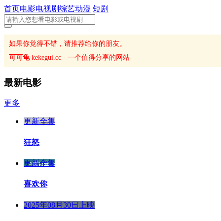
首页
电影
电视剧
综艺
动漫
短剧
如果你觉得不错，请推荐给你的朋友。
可可龟
kekegui.cc - 一个值得分享的网站
最新电影
更多
更新全集
狂怒
更新全集
喜欢你
2025年08月30日上映