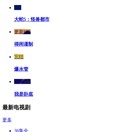
HD
大蛇5：怪兽都市
更新HD
得闲谨制
完结
爆水管
更新HD
我是卧底
最新电视剧
更多
36集全