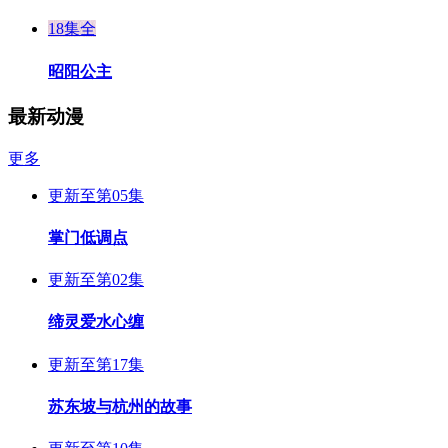
18集全
昭阳公主
最新动漫
更多
更新至第05集
掌门低调点
更新至第02集
缔灵爱水心缠
更新至第17集
苏东坡与杭州的故事