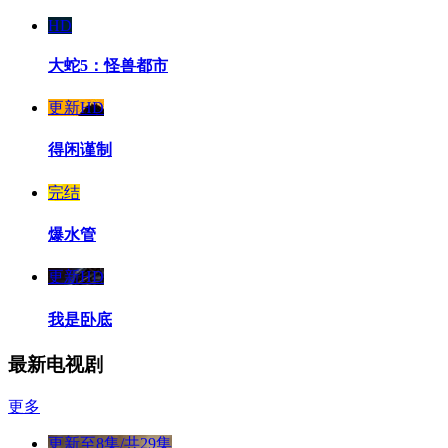
HD
大蛇5：怪兽都市
更新HD
得闲谨制
完结
爆水管
更新HD
我是卧底
最新电视剧
更多
更新至8集/共29集